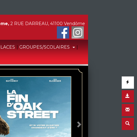
ôme,
2 RUE DARREAU, 41100 Vendôme
PLACES
|
GROUPES/SCOLAIRES
|
Suivant