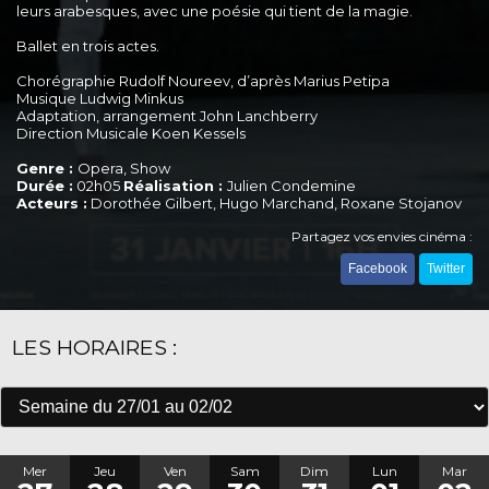
leurs arabesques, avec une poésie qui tient de la magie.
Ballet en trois actes.
Chorégraphie Rudolf Noureev, d’après Marius Petipa
Musique Ludwig Minkus
Adaptation, arrangement John Lanchberry
Direction Musicale Koen Kessels
Genre :
Opera, Show
Durée :
02h05
Réalisation :
Julien Condemine
Acteurs :
Dorothée Gilbert, Hugo Marchand, Roxane Stojanov
Partagez vos envies cinéma :
Facebook
Twitter
LES HORAIRES :
Mer
Jeu
Ven
Sam
Dim
Lun
Mar