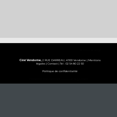
Haut de page
Ciné Vendome,
2 RUE DARREAU, 41100 Vendome |
Mentions
légales
|
Contact
| Tel : 02 54 80 22 50
Politique de confidentialité
Création site internet www.erakys.com