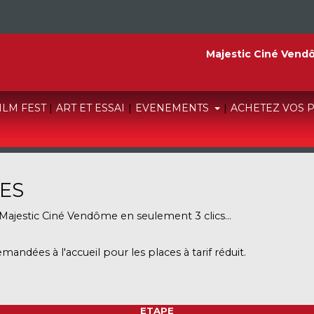
Majestic Ciné Vend
FILM FEST
|
ART ET ESSAI
|
EVENEMENTS
|
ACHETEZ VOS 
ES
Majestic Ciné Vendôme
en seulement 3 clics...
mandées à l'accueil pour les places à tarif réduit.
ETAPE