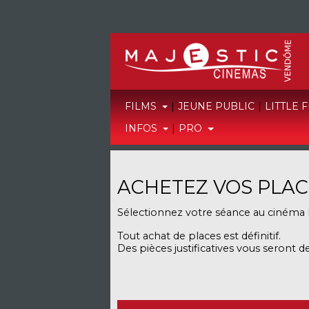
FILMS
|
JEUNE PUBLIC
|
LITTLE 
INFOS
|
PRO
ACHETEZ VOS PLAC
Sélectionnez votre séance
au cinéma 
Tout achat de places est définitif.
Des pièces justificatives vous seront de