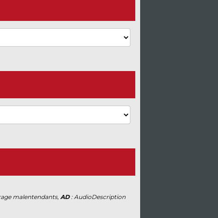
trage malentendants,
AD
: AudioDescription