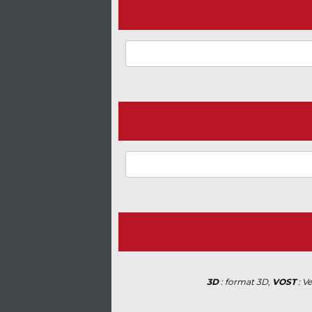
3D
: format 3D,
VOST
: V