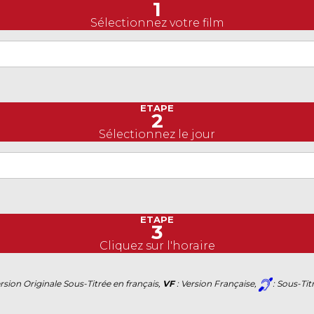
1
Sélectionnez votre film
ETAPE
2
Sélectionnez le jour
ETAPE
3
Cliquez sur l'horaire
ersion Originale Sous-Titrée en français,
VF
: Version Française,
: Sous-Ti