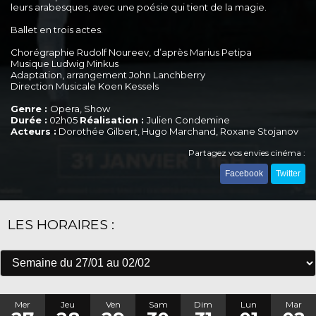
leurs arabesques, avec une poésie qui tient de la magie.
Ballet en trois actes.
Chorégraphie Rudolf Noureev, d’après Marius Petipa
Musique Ludwig Minkus
Adaptation, arrangement John Lanchberry
Direction Musicale Koen Kessels
Genre :
Opera, Show
Durée :
02h05
Réalisation :
Julien Condemine
Acteurs :
Dorothée Gilbert, Hugo Marchand, Roxane Stojanov
Partagez vos envies cinéma :
Facebook
Twitter
LES HORAIRES :
Mer
Jeu
Ven
Sam
Dim
Lun
Mar