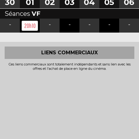
30
01
02
03
04
05
06
Séances
VF
-
-
-
-
-
-
20h10
LIENS COMMERCIAUX
Ces liens commerciaux sont totalement indépendants et sans lien avec les
offres et l'achat de place en ligne du cinéma.