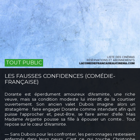
TOUT PUBLIC
LES FAUSSES CONFIDENCES (COMÉDIE-
FRANÇAISE)
Dorante est éperdument amoureux d'Araminte, une riche
veuve, mais sa condition modeste lui interdit de la courtiser
ouvertement. Son ancien valet Dubois imagine alors un
stratagème : faire engager Dorante comme intendant afin qu'il
puisse l'approcher et, peut-être, se faire aimer d'elle. Mais
Madame Argante pousse sa fille à épouser un comte… Tout
repose sur le cœur d'Araminte.
— Sans Dubois pour les confronter, les personnages resteraient
enfermés dans leurs peurs. C’est ce qui touche Christophe