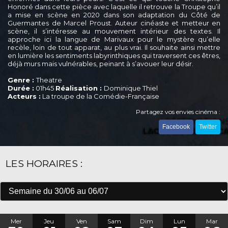
Honoré dans cette pièce avec laquelle il retrouve la Troupe qu’il
a mise en scène en 2020 dans son adaptation du Côté de
Guermantes de Marcel Proust. Auteur cinéaste et metteur en
scène, il s’intéresse au mouvement intérieur des textes. Il
approche ici la langue de Marivaux pour le mystère qu’elle
recèle, loin de tout apparat, au plus vrai. Il souhaite ainsi mettre
en lumière les sentiments labyrinthiques qui traversent ces êtres,
déjà murs mais vulnérables, peinant à s’avouer leur désir.
Genre :
Theatre
Durée :
01h45
Réalisation :
Dominique Thiel
Acteurs :
La troupe de la Comédie-Française
Partagez vos envies cinéma :
Facebook
Twitter
LES HORAIRES :
Mer
Jeu
Ven
Sam
Dim
Lun
Mar