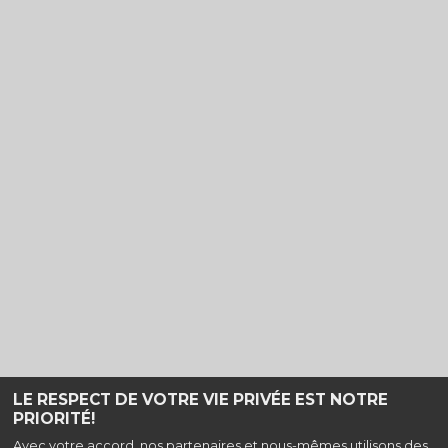
LE RESPECT DE VOTRE VIE PRIVÉE EST NOTRE
PRIORITÉ!
Haut de page
Avec votre accord, nos partenaires et nous-mêmes utilisons des