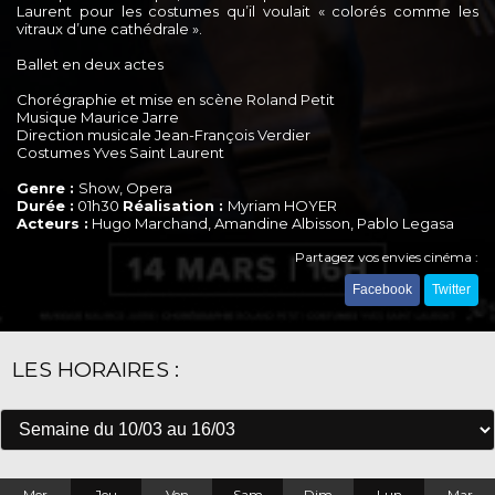
Laurent pour les costumes qu’il voulait « colorés comme les
vitraux d’une cathédrale ».
Ballet en deux actes
Chorégraphie et mise en scène Roland Petit
Musique Maurice Jarre
Direction musicale Jean-François Verdier
Costumes Yves Saint Laurent
Genre :
Show, Opera
Durée :
01h30
Réalisation :
Myriam HOYER
Acteurs :
Hugo Marchand, Amandine Albisson, Pablo Legasa
Partagez vos envies cinéma :
Facebook
Twitter
LES HORAIRES :
Mer
Jeu
Ven
Sam
Dim
Lun
Mar