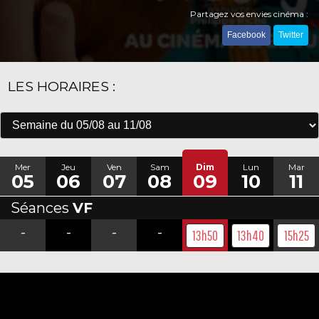
Partagez vos envies cinéma :
Facebook
Twitter
LES HORAIRES :
Mer
Jeu
Ven
Sam
Dim
Lun
Mar
05
06
07
08
09
10
11
Séances
VF
-
-
-
-
13h50
13h40
15h25