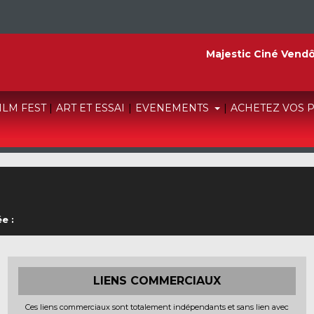
Majestic Ciné Vend
FILM FEST
|
ART ET ESSAI
|
EVENEMENTS
|
ACHETEZ VOS 
e :
LIENS COMMERCIAUX
Ces liens commerciaux sont totalement indépendants et sans lien avec