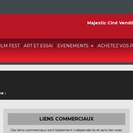
Majestic Ciné Vend
FILM FEST
|
ART ET ESSAI
|
EVENEMENTS
|
ACHETEZ VOS 
e :
LIENS COMMERCIAUX
Ces liens commerciaux sont totalement indépendants et sans lien avec