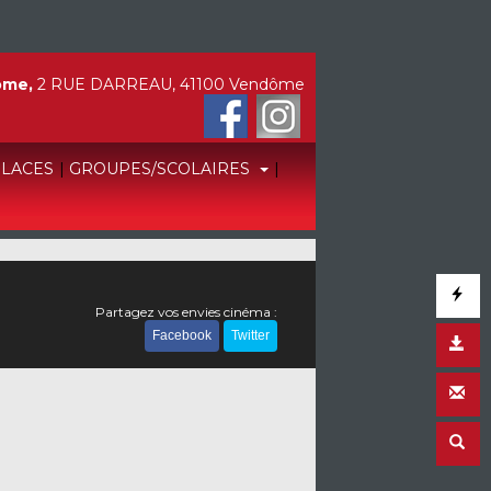
ôme,
2 RUE DARREAU, 41100 Vendôme
PLACES
|
GROUPES/SCOLAIRES
|
Partagez vos envies cinéma :
Facebook
Twitter