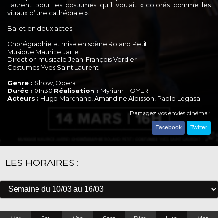
Laurent pour les costumes qu’il voulait « colorés comme les
vitraux d’une cathédrale ».
Ballet en deux actes
Chorégraphie et mise en scène Roland Petit
Musique Maurice Jarre
Direction musicale Jean-François Verdier
Costumes Yves Saint Laurent
Genre :
Show, Opera
Durée :
01h30
Réalisation :
Myriam HOYER
Acteurs :
Hugo Marchand, Amandine Albisson, Pablo Legasa
Partagez vos envies cinéma :
Facebook
Twitter
LES HORAIRES :
Mer
Jeu
Ven
Sam
Dim
Lun
Mar