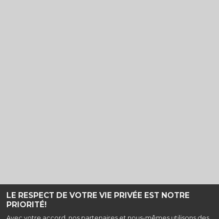
LE RESPECT DE VOTRE VIE PRIVÉE EST NOTRE
PRIORITÉ!
Haut de page
Avec votre accord, nos partenaires et nous-mêmes utilisons des