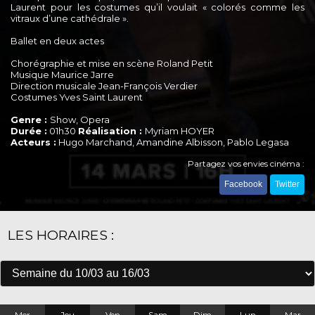
Laurent pour les costumes qu’il voulait « colorés comme les
vitraux d’une cathédrale ».
Ballet en deux actes
Chorégraphie et mise en scène Roland Petit
Musique Maurice Jarre
Direction musicale Jean-François Verdier
Costumes Yves Saint Laurent
Genre :
Show, Opera
Durée :
01h30
Réalisation :
Myriam HOYER
Acteurs :
Hugo Marchand, Amandine Albisson, Pablo Legasa
Partagez vos envies cinéma :
Facebook
Twitter
LES HORAIRES :
Mer
Jeu
Ven
Sam
Dim
Lun
Mar