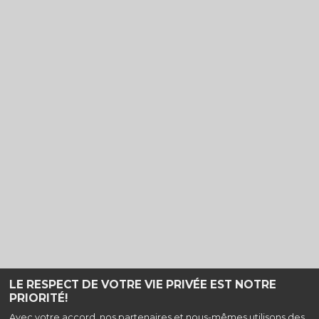
LE RESPECT DE VOTRE VIE PRIVÉE EST NOTRE
PRIORITÉ!
Haut de page
Avec votre accord, nos partenaires et nous-mêmes utilisons des