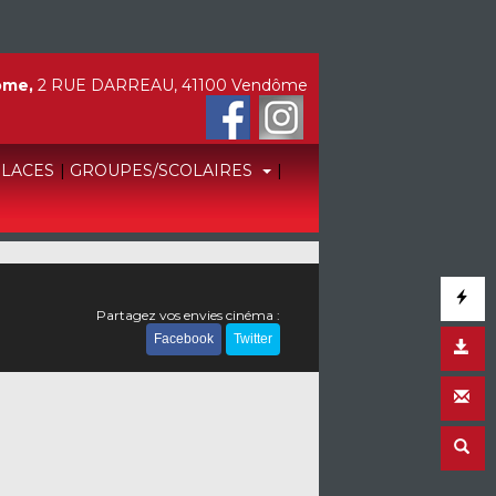
ôme,
2 RUE DARREAU, 41100 Vendôme
PLACES
|
GROUPES/SCOLAIRES
|
Partagez vos envies cinéma :
Facebook
Twitter