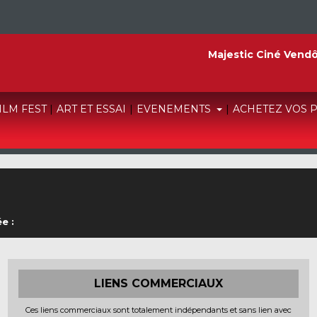
Majestic Ciné Vend
FILM FEST
|
ART ET ESSAI
|
EVENEMENTS
|
ACHETEZ VOS 
e :
LIENS COMMERCIAUX
Ces liens commerciaux sont totalement indépendants et sans lien avec