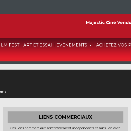
Majestic Ciné Vend
FILM FEST
|
ART ET ESSAI
|
EVENEMENTS
|
ACHETEZ VOS 
e :
LIENS COMMERCIAUX
Ces liens commerciaux sont totalement indépendants et sans lien avec