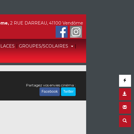
ôme,
2 RUE DARREAU, 41100 Vendôme
PLACES
|
GROUPES/SCOLAIRES
|
Partagez vos envies cinéma :
Facebook
Twitter