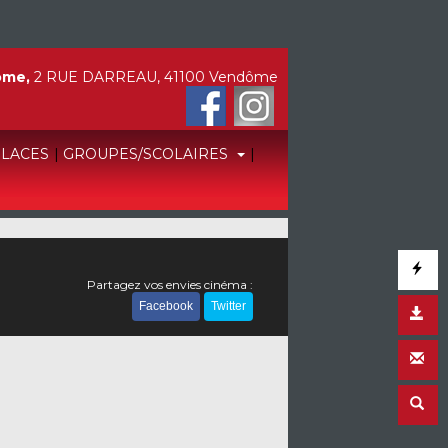
ôme,
2 RUE DARREAU, 41100 Vendôme
PLACES
|
GROUPES/SCOLAIRES
|
Partagez vos envies cinéma :
Facebook
Twitter