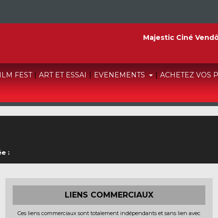
Majestic Ciné Vend
FILM FEST
|
ART ET ESSAI
|
EVENEMENTS
|
ACHETEZ VOS 
e :
LIENS COMMERCIAUX
Ces liens commerciaux sont totalement indépendants et sans lien avec