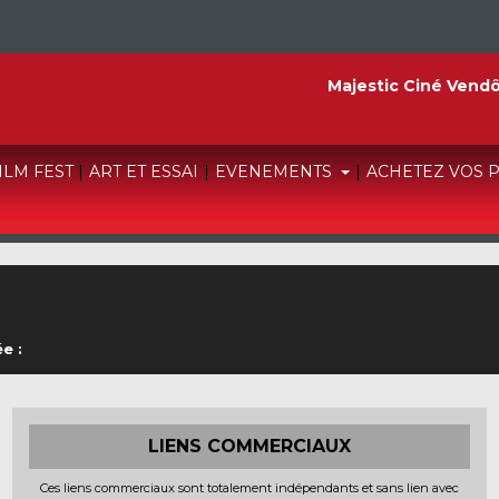
Majestic Ciné Vend
FILM FEST
|
ART ET ESSAI
|
EVENEMENTS
|
ACHETEZ VOS 
e :
LIENS COMMERCIAUX
Ces liens commerciaux sont totalement indépendants et sans lien avec