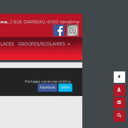
ôme,
2 RUE DARREAU, 41100 Vendôme
PLACES
|
GROUPES/SCOLAIRES
|
Partagez vos envies cinéma :
Facebook
Twitter