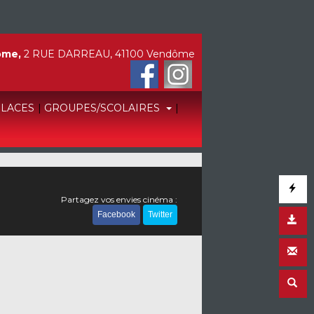
ôme,
2 RUE DARREAU, 41100 Vendôme
PLACES
|
GROUPES/SCOLAIRES
|
Partagez vos envies cinéma :
Facebook
Twitter