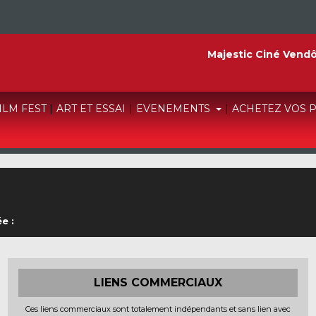
Majestic Ciné Vend
FILM FEST
|
ART ET ESSAI
|
EVENEMENTS
|
ACHETEZ VOS 
e :
LIENS COMMERCIAUX
Ces liens commerciaux sont totalement indépendants et sans lien avec