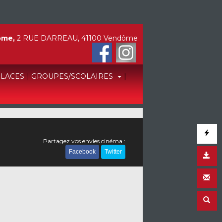
ôme,
2 RUE DARREAU, 41100 Vendôme
PLACES
|
GROUPES/SCOLAIRES
|
Partagez vos envies cinéma :
Facebook
Twitter