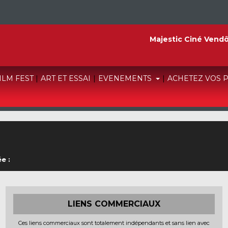
Majestic Ciné Vend
FILM FEST
|
ART ET ESSAI
|
EVENEMENTS
|
ACHETEZ VOS 
e :
LIENS COMMERCIAUX
Ces liens commerciaux sont totalement indépendants et sans lien avec