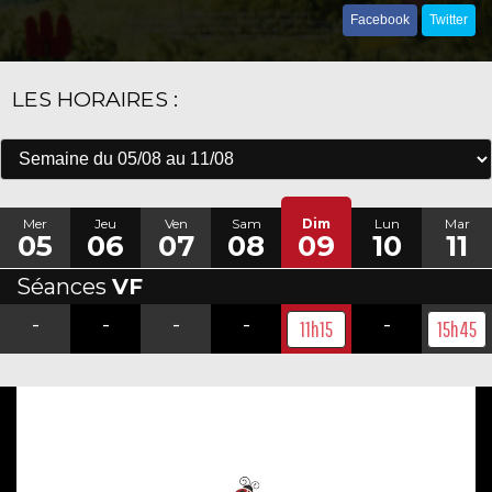
Facebook
Twitter
LES HORAIRES :
Mer
Jeu
Ven
Sam
Dim
Lun
Mar
05
06
07
08
09
10
11
Séances
VF
-
-
-
-
-
11h15
15h45