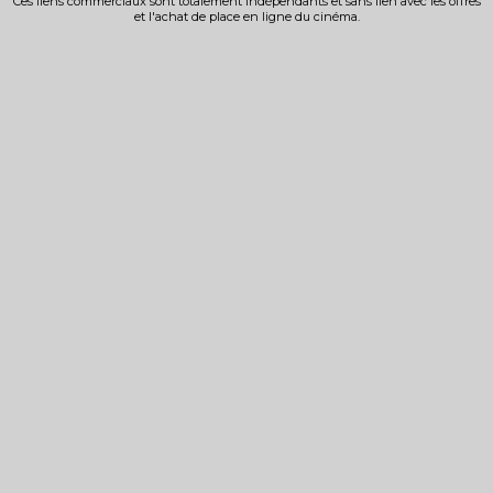
Ces liens commerciaux sont totalement indépendants et sans lien avec les offres
et l'achat de place en ligne du cinéma.