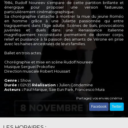
1984, Rudolf Noureev s’empare de cette partition brillante et
énergique pour proposer une version fastueuse,
particulièrement cinématographique.
Sa chorégraphie s’attache à montrer la mue du jeune Roméo
en homme grâce à une Juliette passionnée qui entre
tragiquement dans l’âge adulte. Scènes de bals, provocations
juvéniles et duels dans une Renaissance italienne
magnifiquement reconstituée permettent de donner corps,
relief et puissance à la passion des amants de Vérone en prise
avec les haines ancestrales de leurs familles.
Ballet en trois actes.
Chorégraphie et mise en scène Rudolf Noureev
Musique Sergueï Prokofiev
Direction musicale Robert Houssart
Genre :
Show
Durée :
02h35
Réalisation :
Julien Condemine
Acteurs :
Paul Marque, Sae Eun Park, Francesco Mura
Partagez vos envies cinéma :
Facebook
Twitter
LES HORAIRES :