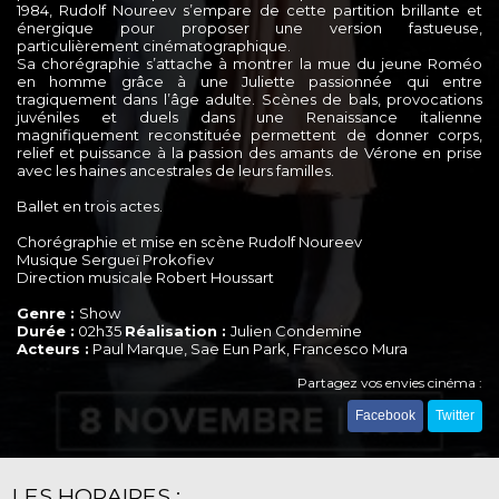
1984, Rudolf Noureev s’empare de cette partition brillante et
énergique pour proposer une version fastueuse,
particulièrement cinématographique.
Sa chorégraphie s’attache à montrer la mue du jeune Roméo
en homme grâce à une Juliette passionnée qui entre
tragiquement dans l’âge adulte. Scènes de bals, provocations
juvéniles et duels dans une Renaissance italienne
magnifiquement reconstituée permettent de donner corps,
relief et puissance à la passion des amants de Vérone en prise
avec les haines ancestrales de leurs familles.
Ballet en trois actes.
Chorégraphie et mise en scène Rudolf Noureev
Musique Sergueï Prokofiev
Direction musicale Robert Houssart
Genre :
Show
Durée :
02h35
Réalisation :
Julien Condemine
Acteurs :
Paul Marque, Sae Eun Park, Francesco Mura
Partagez vos envies cinéma :
Facebook
Twitter
LES HORAIRES :