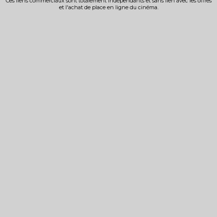
Ces liens commerciaux sont totalement indépendants et sans lien avec les offres
et l'achat de place en ligne du cinéma.