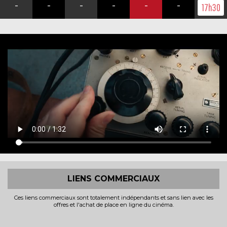
-
-
-
-
-
-
17h30
LIENS COMMERCIAUX
Ces liens commerciaux sont totalement indépendants et sans lien avec les
offres et l'achat de place en ligne du cinéma.