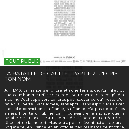
TOUT PUBLIC
LA BATAILLE DE GAULLE - PARTIE 2 : J'ÉCRIS
TON NOM
Juin 1940. La France s'effondre et signe l’armistice. Au milieu du
chaos, un homme refuse de céder. Seul contre tous, ce général
inconnu s'échappe vers Londres pour sauver ce qu'il reste d'un
rêve : la liberté. Sans armée, sans appui, sans espoir. Mais avec
une folle conviction : la France, sa France, n'a pas déposé les
armes. Il tente un ultime pari : convaincre le monde que la
bataille de France n'est ni terminée, ni perdue. La réalité est
têtue, et lui donne tort. Mais peu à peu se lèvent autour de lui en
Angleterre, en France et en Afrique des résistants de l'ombre,