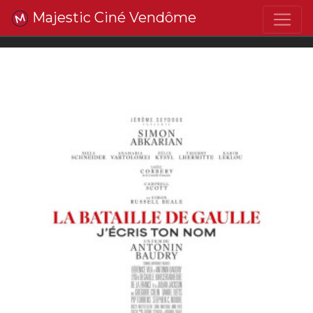
Majestic Ciné Vendôme