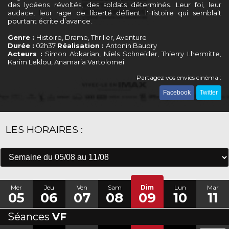
des lycéens révoltés, des soldats déterminés. Leur foi, leur
audace, leur rage de liberté défient l'Histoire qui semblait
pourtant écrite d’avance.
Genre :
Histoire, Drame, Thriller, Aventure
Durée :
02h37
Réalisation :
Antonin Baudry
Acteurs :
Simon Abkarian, Niels Schneider, Thierry Lhermitte,
Karim Leklou, Anamaria Vartolomei
Partagez vos envies cinéma :
Facebook
Twitter
LES HORAIRES :
Mer
Jeu
Ven
Sam
Dim
Lun
Mar
05
06
07
08
09
10
11
Séances
VF