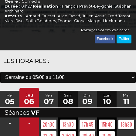
Genre :
Comédie
Durée :
01h27
Réalisation :
François Prévôt-Leygonie, Stéphan
Archinard
Acteurs :
Arnaud Ducret, Alice David, Julien Arruti, Fred Testot,
Marc Riso, Sofia Belabbes, Thomas Gioria, Margot Heckmann
Partagez vos envies cinéma :
Facebook
Twitter
LES HORAIRES :
Mer
Jeu
Ven
Sam
Dim
Lun
Mar
05
06
07
08
09
10
11
Séances
VF
-
-
20h30
13h30
17h45
15h40
13h30
22h30
20h30
20h40
21h00