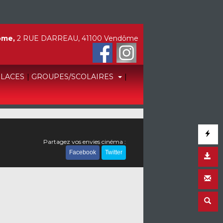
ôme,
2 RUE DARREAU, 41100 Vendôme
PLACES
|
GROUPES/SCOLAIRES
|
Partagez vos envies cinéma :
Facebook
Twitter