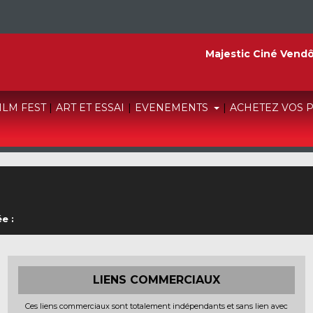
Majestic Ciné Vend
FILM FEST
|
ART ET ESSAI
|
EVENEMENTS
|
ACHETEZ VOS 
e :
LIENS COMMERCIAUX
Ces liens commerciaux sont totalement indépendants et sans lien avec