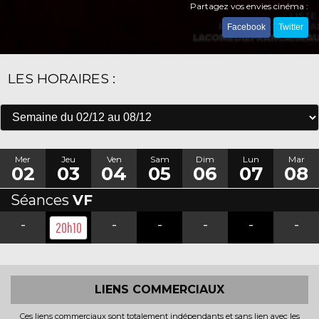
Partagez vos envies cinéma :
Facebook
Twitter
LES HORAIRES :
Mer
Jeu
Ven
Sam
Dim
Lun
Mar
02
03
04
05
06
07
08
Séances
VF
-
-
-
-
-
-
20h10
LIENS COMMERCIAUX
Ces liens commerciaux sont totalement indépendants et sans lien avec les