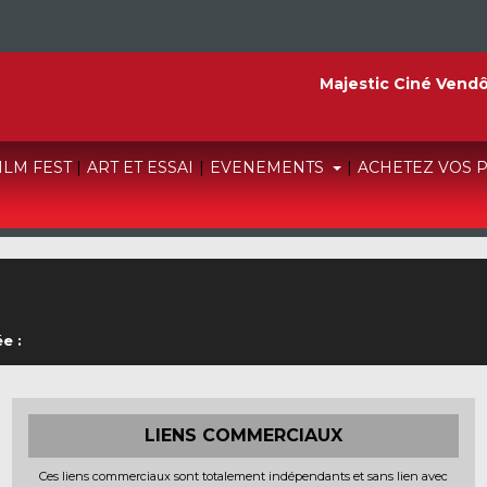
Majestic Ciné Vend
FILM FEST
|
ART ET ESSAI
|
EVENEMENTS
|
ACHETEZ VOS 
e :
LIENS COMMERCIAUX
Ces liens commerciaux sont totalement indépendants et sans lien avec