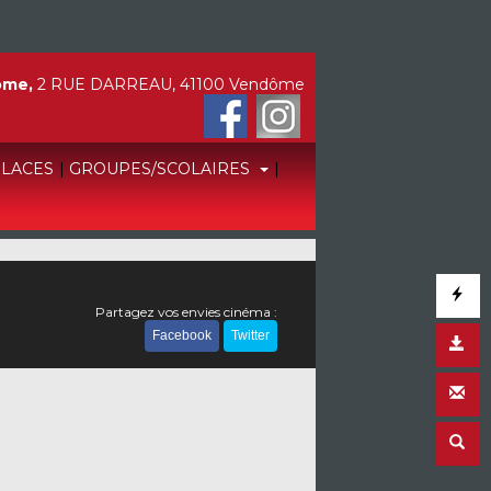
ôme,
2 RUE DARREAU, 41100 Vendôme
PLACES
|
GROUPES/SCOLAIRES
|
Partagez vos envies cinéma :
Facebook
Twitter