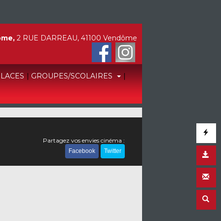
ôme,
2 RUE DARREAU, 41100 Vendôme
PLACES
|
GROUPES/SCOLAIRES
|
Partagez vos envies cinéma :
Facebook
Twitter