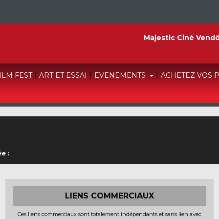
Majestic Ciné Vend
FILM FEST
|
ART ET ESSAI
|
EVENEMENTS
|
ACHETEZ VOS 
e :
LIENS COMMERCIAUX
Ces liens commerciaux sont totalement indépendants et sans lien avec