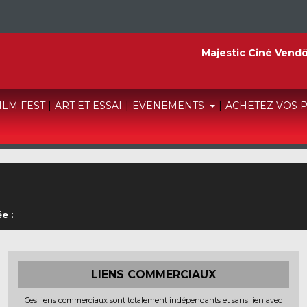
Majestic Ciné Vend
FILM FEST
|
ART ET ESSAI
|
EVENEMENTS
|
ACHETEZ VOS 
e :
LIENS COMMERCIAUX
Ces liens commerciaux sont totalement indépendants et sans lien avec