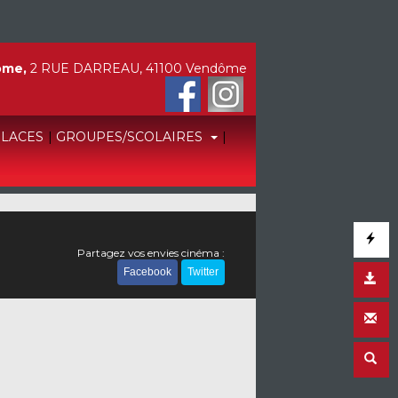
ôme,
2 RUE DARREAU, 41100 Vendôme
PLACES
|
GROUPES/SCOLAIRES
|
Partagez vos envies cinéma :
Facebook
Twitter