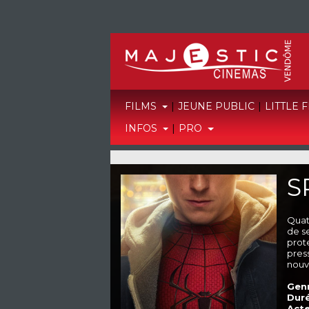
FILMS
|
JEUNE PUBLIC
|
LITTLE 
INFOS
|
PRO
S
Quatr
de s
prot
pres
nouv
Genr
Duré
Acte