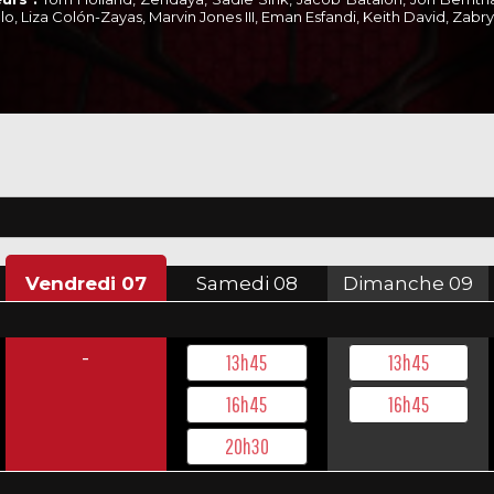
alo, Liza Colón-Zayas, Marvin Jones III, Eman Esfandi, Keith David, Za
Vendredi
07
Samedi
08
Dimanche
09
-
13h45
13h45
16h45
16h45
20h30