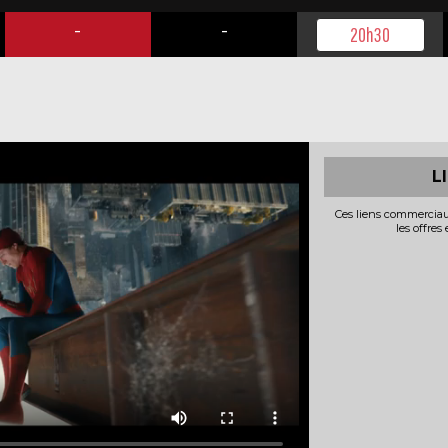
-
-
20h30
L
Ces liens commerciau
les offres