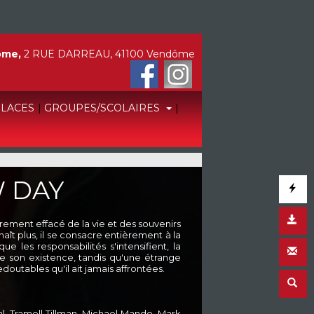
ôme,
2 RUE DARREAU, 41100 Vendôme
PLACES
|
GROUPES/SCOLAIRES
|
 DAY
irement effacé de la vie et des souvenirs
ît plus, il se consacre entièrement à la
 les responsabilités s'intensifient, la
 son existence, tandis qu'une étrange
outables qu'il ait jamais affrontées.
l, Tramell Tillman, Michael Mando, Mark