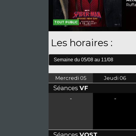
Ruff
TOUT PUBLIC
Les horaires :
Mercredi
05
Jeudi
06
Séances
VF
-
-
Séances
VOST