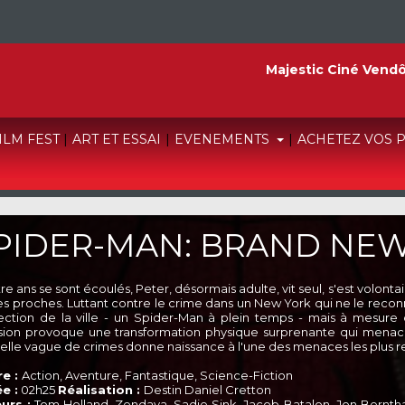
Majestic Ciné Vend
FILM FEST
|
ART ET ESSAI
|
EVENEMENTS
|
ACHETEZ VOS 
PIDER-MAN: BRAND NEW
e ans se sont écoulés, Peter, désormais adulte, vit seul, s'est volonta
es proches. Luttant contre le crime dans un New York qui ne le reconna
ection de la ville - un Spider-Man à plein temps - mais à mesure que
sion provoque une transformation physique surprenante qui menace
elle vague de crimes donne naissance à l'une des menaces les plus red
e :
Action, Aventure, Fantastique, Science-Fiction
e :
02h25
Réalisation :
Destin Daniel Cretton
urs :
Tom Holland, Zendaya, Sadie Sink, Jacob Batalon, Jon Berntha