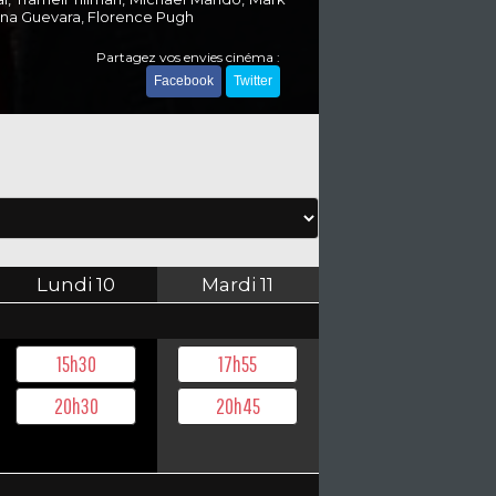
bryna Guevara, Florence Pugh
Partagez vos envies cinéma :
Facebook
Twitter
Lundi
10
Mardi
11
15h30
17h55
20h30
20h45