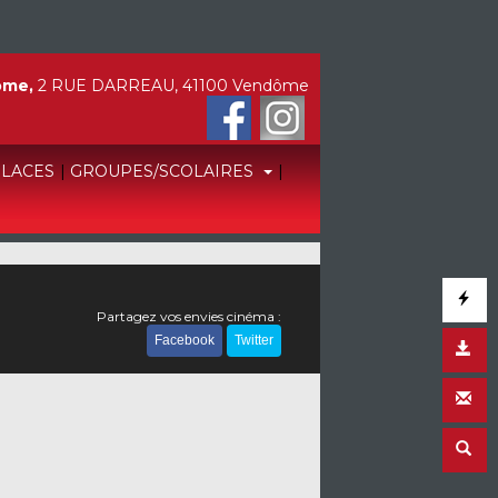
ôme,
2 RUE DARREAU, 41100 Vendôme
PLACES
|
GROUPES/SCOLAIRES
|
Partagez vos envies cinéma :
Facebook
Twitter