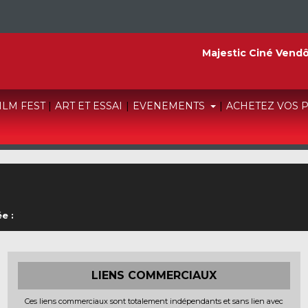
Majestic Ciné Vend
FILM FEST
|
ART ET ESSAI
|
EVENEMENTS
|
ACHETEZ VOS 
e :
LIENS COMMERCIAUX
Ces liens commerciaux sont totalement indépendants et sans lien avec