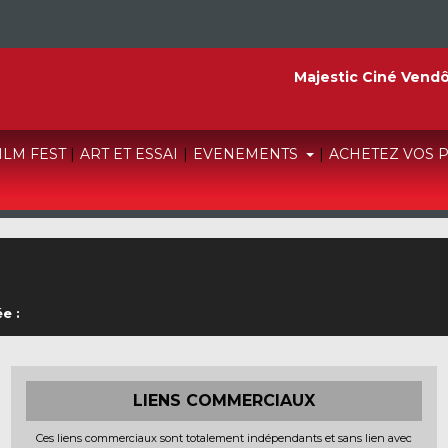
Majestic Ciné Vend
FILM FEST
|
ART ET ESSAI
|
EVENEMENTS
|
ACHETEZ VOS 
e :
LIENS COMMERCIAUX
Ces liens commerciaux sont totalement indépendants et sans lien avec