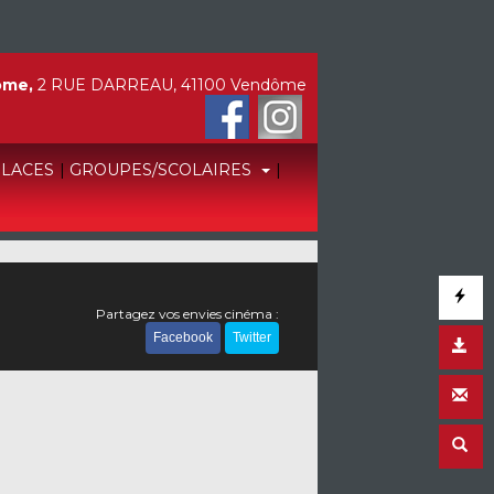
ôme,
2 RUE DARREAU, 41100 Vendôme
PLACES
|
GROUPES/SCOLAIRES
|
Partagez vos envies cinéma :
Facebook
Twitter